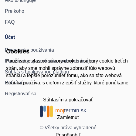
Ako to funguje
Pre koho
FAQ
Účet
Podmienky používania
Cookies
Podmienky spracovania osobných údajov
Používame vlastné súbory cookie a súbory cookie tretích
strán, aby sme mohli správne zobraziť túto webovú
Súhlas s opakovanou platbou
stránku a lepšie porozumieť tomu, ako sa táto webová
Prihlásiť sa
stránka používa, s cieľom zlepšiť služby, ktoré ponúkame.
Registrovať sa
Súhlasím a pokračovať
moj
termin.sk
Zamietnuť
© Všetky práva vyhradené
Prispôsobiť