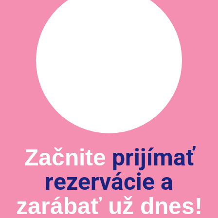
prijímať
Začnite
rezervácie a
zarábať už dnes!