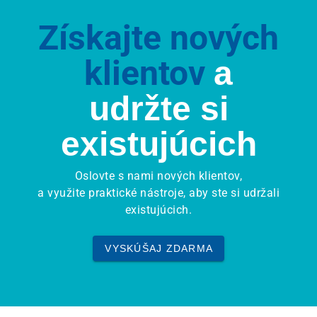
Získajte nových
klientov
a
udržte si
existujúcich
Oslovte s nami nových klientov,
a využite praktické nástroje, aby ste si udržali
existujúcich.
VYSKÚŠAJ ZDARMA