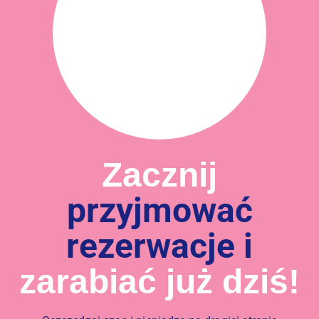
Zacznij
przyjmować
rezerwacje i
zarabiać już dziś!