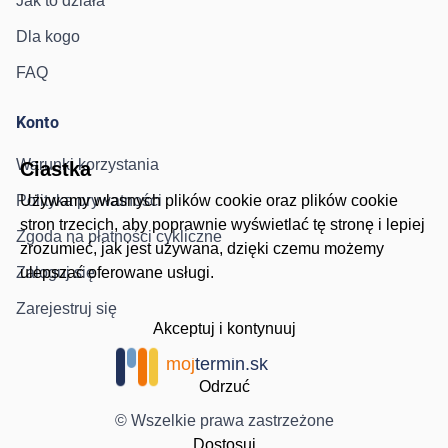
Jak to działa
Dla kogo
FAQ
Konto
Warunki korzystania
Ciastka
Polityka prywatności
Używamy własnych plików cookie oraz plików cookie
stron trzecich, aby poprawnie wyświetlać tę stronę i lepiej
Zgoda na płatności cykliczne
zrozumieć, jak jest używana, dzięki czemu możemy
Zaloguj się
ulepszać oferowane usługi.
Zarejestruj się
Akceptuj i kontynuuj
moj
termin.sk
Odrzuć
© Wszelkie prawa zastrzeżone
Dostosuj