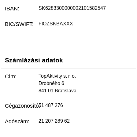
IBAN:
SK6283300000002101582547
BIC/SWIFT:
FIOZSKBAXXX
Számlázási adatok
Cím:
TopAktivity s. r. o.
Drobného 6
841 01 Bratislava
Cégazonosító:
51 487 276
Adószám:
21 207 289 62