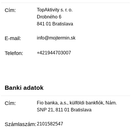
Cím:
TopAktivity s. r. o.
Drobného 6
841 01 Bratislava
E-mail:
info@mojtermin.sk
Telefon:
+421944703007
Banki adatok
Cím:
Fio banka, a.s., külföldi bankfiók, Nám.
SNP 21, 811 01 Bratislava
Számlaszám:
2101582547