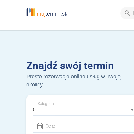
moj
termin.sk
Znajdź swój termin
Proste rezerwacje online usług w Twojej
okolicy
Kategoria
6
Data