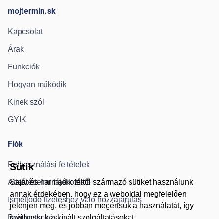
mojtermin.sk
Kapcsolat
Árak
Funkciók
Hogyan működik
Kinek szól
GYIK
Fiók
Felhasználási feltételek
Sütik
Adatvédelmi tájékoztató
Saját és harmadik féltől származó sütiket használunk
annak érdekében, hogy ez a weboldal megfelelően
Ismétlődő fizetéshez való hozzájárulás
jelenjen meg, és jobban megértsük a használatát, így
Bejelentkezés
javíthassuk a kínált szolgáltatásokat.