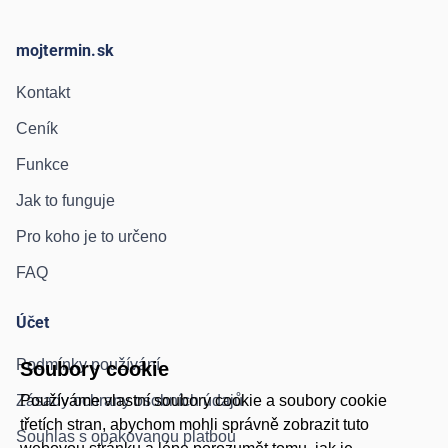
mojtermin.sk
Kontakt
Ceník
Funkce
Jak to funguje
Pro koho je to určeno
FAQ
Účet
Podmínky používání
Soubory cookie
Zásady ochrany osobních údajů
Používáme vlastní soubory cookie a soubory cookie
třetích stran, abychom mohli správně zobrazit tuto
Souhlas s opakovanou platbou